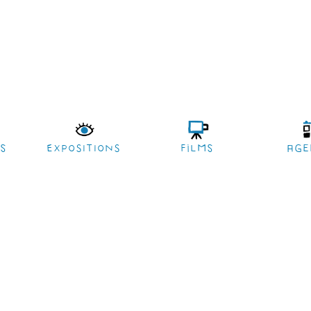
es
EXPOSITIONS
films
age