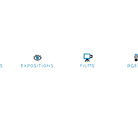
es
EXPOSITIONS
films
age