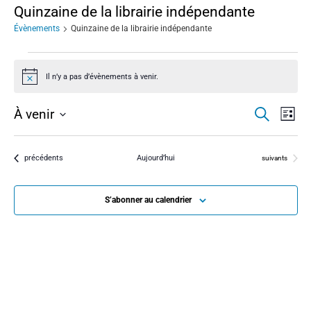
Quinzaine de la librairie indépendante
Évènements
Quinzaine de la librairie indépendante
Il n’y a pas d’évènements à venir.
N
o
t
R
N
À venir
R
i
L
e
c
i
S
e
c
a
s
e
é
h
t
e
l
Évènements
précédents
Aujourd’hui
Évènements
suivants
e
v
r
e
c
c
c
h
i
t
S’abonner au calendrier
e
h
i
g
o
e
n
a
n
r
e
t
z
i
u
c
n