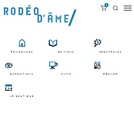
0
résidences
Éditions
Spectacles
EXPOSITIONS
films
agenda
LA BOUTIQUE