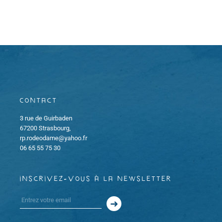
o
e
h
d
n
a
e
t
d
e
e
.
e
t
v
Contact
u
n
3 rue de Guirbaden
e
a
67200 Strasbourg,
rp.rodeodame@yahoo.fr
s
v
06 65 55 75 30
É
i
v
inscrivez-vous à la newsletter
g
è
a
n