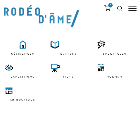
0
résidences
Éditions
Spectacles
EXPOSITIONS
films
agenda
LA BOUTIQUE