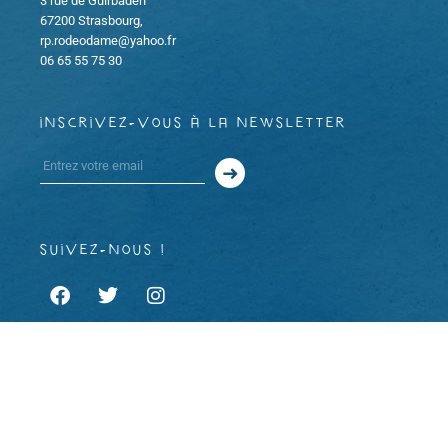
3 rue de Guirbaden
67200 Strasbourg,
rp.rodeodame@yahoo.fr
06 65 55 75 30
inscrivez-vous à la newsletter
suivez-nous !
À propos
Mentions légales et CGU
CGV
Copyright 2023 © Rodéo d’âme