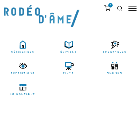
0
résidences
Éditions
Spectacles
EXPOSITIONS
films
agenda
LA BOUTIQUE