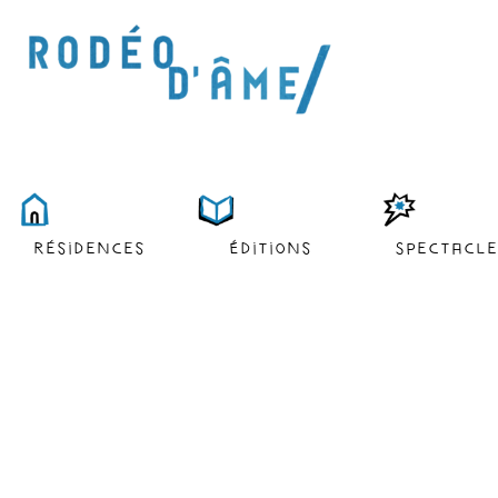
résidences
Éditions
Spectacl