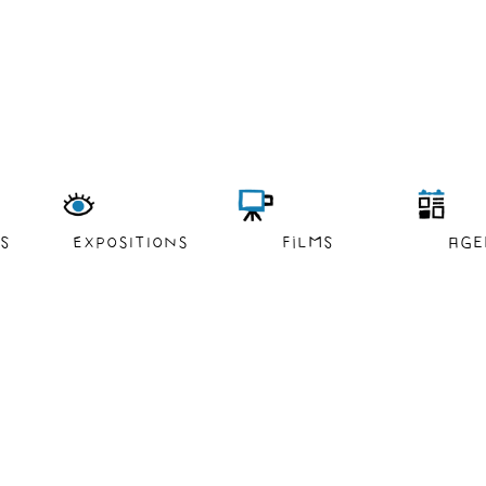
es
EXPOSITIONS
films
age