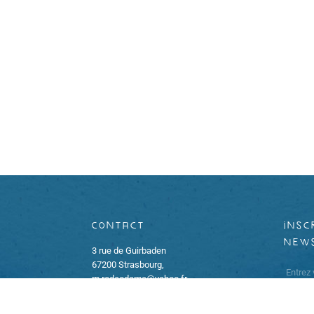
Contact
insc
new
3 rue de Guirbaden
67200 Strasbourg,
rp.rodeodame@yahoo.fr
06 65 55 75 30