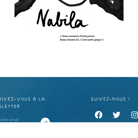
rivez-vous à la
suivez-nous !
sletter