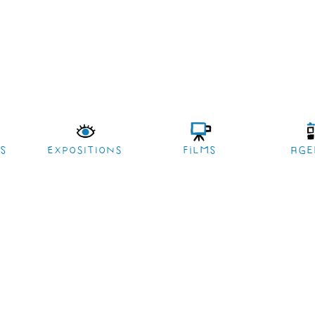
es
EXPOSITIONS
films
age