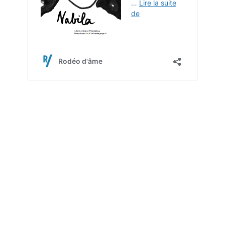
Tags:
alexandrine guédron
claire audhuy
Jérémy Monti
La terre que certains aiment
Le Brézouard
sherley freudenreich
spectacle