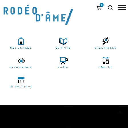
0
résidences
Éditions
Spectacles
EXPOSITIONS
films
agenda
LA BOUTIQUE