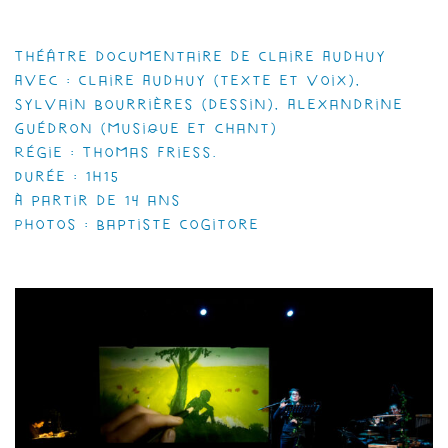
Théâtre documentaire de Claire Audhuy
Avec : Claire Audhuy (texte et voix),
Sylvain Bourrières (dessin), Alexandrine
Guédron (musique et chant)
Régie : Thomas Friess.
Durée : 1h15
À partir de 14 ans
Photos : Baptiste Cogitore