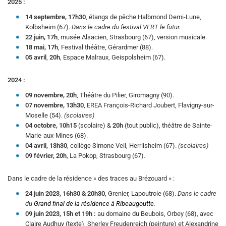
2025 :
14 septembre, 17h30
, étangs de pêche Halbmond Demi-Lune,
Kolbsheim (67).
Dans le cadre du festival VERT le futur.
22 juin, 17h
, musée Alsacien, Strasbourg (67), version musicale.
18
mai, 17h
, Festival théâtre, Gérardmer (88).
05 avril
,
20h
, Espace Malraux, Geispolsheim (67).
2024 :
09 novembre, 20h
, Théâtre du Pilier, Giromagny (90).
07 novembre, 13h30
, EREA François-Richard Joubert, Flavigny-sur-
Moselle (54).
(scolaires)
04 octobre, 10h15
(scolaire) &
20h
(tout public), théâtre de Sainte-
Marie-aux-Mines (68).
04 avril, 13h30
, collège Simone Veil, Herrlisheim (67).
(scolaires)
09 février, 20h
, La Pokop, Strasbourg (67)
.
Dans le cadre de la résidence « des traces au Brézouard » :
24 juin 2023, 16h30 & 20h30
, Grenier, Lapoutroie (68).
Dans le cadre
du
Grand final de la résidence à Ribeaugoutte
.
09 juin 2023, 15h et 19h :
au domaine du Beubois, Orbey (68), avec
Claire Audhuy (texte), Sherley Freudenreich (peinture) et Alexandrine