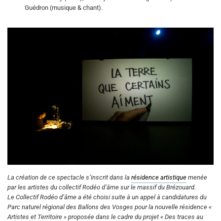
Guédron (musique & chant).
La création de ce spectacle s’inscrit dans la
résidence artistique
menée
par les artistes du collectif Rodéo d’âme sur le massif du Brézouard.
Le Collectif Rodéo d’âme a été choisi suite à un appel à candidatures du
Parc naturel régional des Ballons des Vosges pour la nouvelle résidence «
Artistes et Territoire » proposée dans le cadre du projet « Des traces au