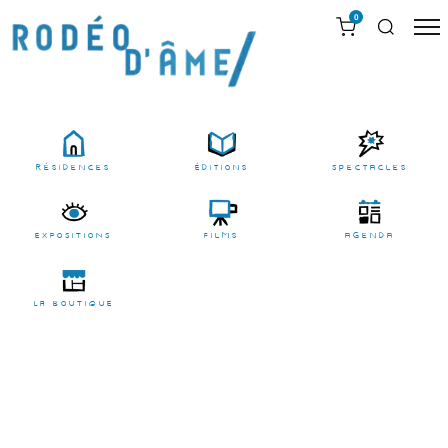
0
résidences
Éditions
Spectacles
EXPOSITIONS
films
agenda
LA BOUTIQUE