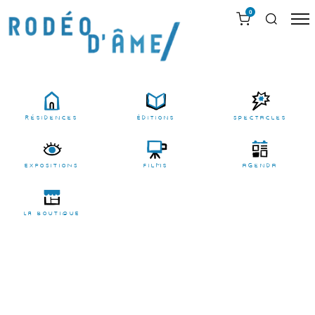
0
résidences
Éditions
Spectacles
EXPOSITIONS
films
agenda
LA BOUTIQUE