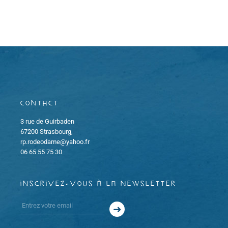
o
e
h
d
n
a
e
t
d
e
e
.
e
t
v
Contact
u
n
3 rue de Guirbaden
e
a
67200 Strasbourg,
rp.rodeodame@yahoo.fr
s
v
06 65 55 75 30
É
i
v
inscrivez-vous à la newsletter
g
è
a
n