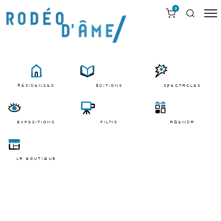
0
résidences
Éditions
Spectacles
EXPOSITIONS
films
agenda
LA BOUTIQUE