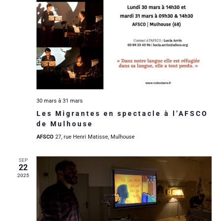
n
a
i
e
t
d
e
e
e
.
e
r
t
v
u
d
n
e
e
a
30 mars
à
31 mars
Les Migrantes en spectacle à l’AFSCO
s
É
v
de Mulhouse
É
AFSCO
27, rue Henri Matisse, Mulhouse
v
i
v
SEP
22
è
g
è
2025
n
a
n
e
e
t