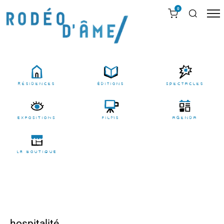
0
résidences
Éditions
Spectacles
EXPOSITIONS
films
agenda
LA BOUTIQUE
hospitalité