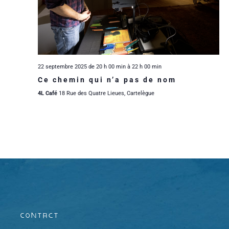
m
m
i
e
e
o
n
n
n
t
22 septembre 2025 de 20 h 00 min
à
22 h 00 min
Ce chemin qui n’a pas de nom
t
d
4L Café
18 Rue des Quatre Lieues, Cartelègue
s
e
v
u
e
s
Contact
É