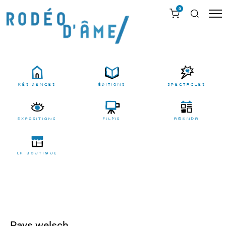
0
résidences
Éditions
Spectacles
EXPOSITIONS
films
agenda
LA BOUTIQUE
Pays welsch