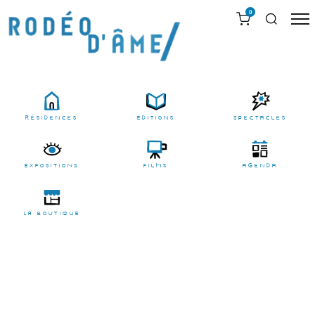
0
résidences
Éditions
Spectacles
EXPOSITIONS
films
agenda
LA BOUTIQUE